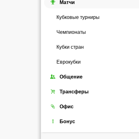
Матчи
Кубковые турниры
Чемпионаты
Кубки стран
Еврокубки
Общение
Союзы
Трансферы
Форум
Трансферный рынок
Офис
Чат
Реальные игроки
Легенды
Бонус
Рейтинг
Android-виджет