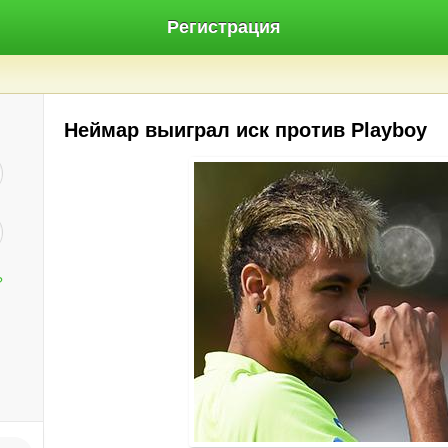
Регистрация
Неймар выиграл иск против Playboy
?