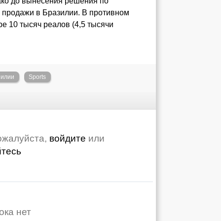
ако до вынесения решения по
з продажи в Бразилии. В противном
е 10 тысяч реалов (4,5 тысячи
зилии
Sports
ожалуйста,
войдите
или
йтесь
ока нет