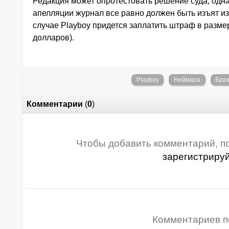
Редакция может опротестовать решение суда, одн
апелляции журнал все равно должен быть изъят и
случае Playboy придется заплатить штраф в размер
долларов).
Playboy
Неймара
Бра
Комментарии
(
0
)
Чтобы добавить комментарий, п
зарегистриру
Комментариев п