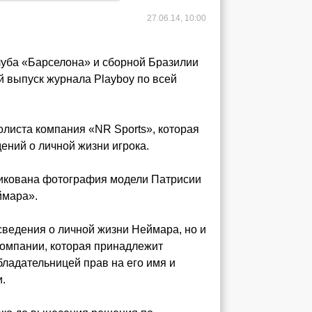
27.06.14, 10:00
луба «Барселона» и сборной Бразилии
й выпуск журнала Playboy по всей
листа компания «NR Sports», которая
ений о личной жизни игрока.
ликована фотография модели Патрисии
ймара».
сведения о личной жизни Неймара, но и
компании, которая принадлежит
ладательницей прав на его имя и
.