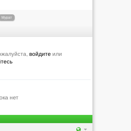
Мурат
ожалуйста,
войдите
или
йтесь
ока нет