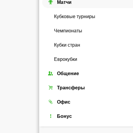
Матчи
Кубковые турниры
Чемпионаты
Кубки стран
Еврокубки
Общение
Союзы
Трансферы
Форум
Трансферный рынок
Офис
Чат
Реальные игроки
Легенды
Бонус
Рейтинг
Android-виджет