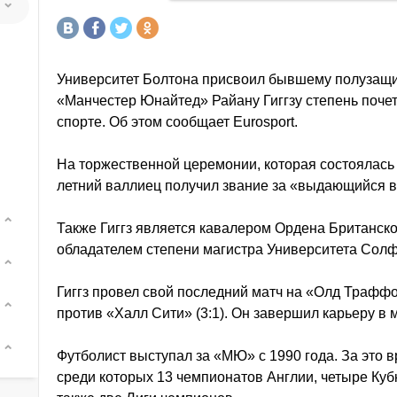
Университет Болтона присвоил бывшему полузащит
«Манчестер Юнайтед» Райану Гиггзу степень почетн
спорте. Об этом сообщает Eurosport.
На торжественной церемонии, которая состоялась 
летний валлиец получил звание за «выдающийся в
Также Гиггз является кавалером Ордена Британской
обладателем степени магистра Университета Солфо
Гиггз провел свой последний матч на «Олд Траффо
против «Халл Сити» (3:1). Он завершил карьеру в 
Футболист выступал за «МЮ» с 1990 года. За это в
среди которых 13 чемпионатов Англии, четыре Кубк