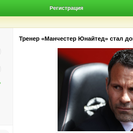
Регистрация
Тренер «Манчестер Юнайтед» стал до
?