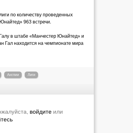
лиги по количеству проведенных
 Юнайтед» 963 встречи.
 Галу в штабе «Манчестер Юнайтед» и
ан Гал находится на чемпионате мира
Англии
Лиги
ожалуйста,
войдите
или
йтесь