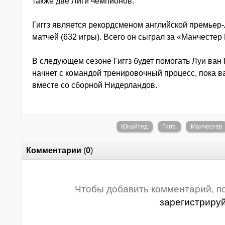
также две Лиги чемпионов.
Гиггз является рекордсменом английской премьер-
матчей (632 игры). Всего он сыграл за «Манчестер
В следующем сезоне Гиггз будет помогать Луи ван
начнет с командой тренировочный процесс, пока в
вместе со сборной Нидерландов.
Юнайтед
Гиггз
Манчестер
Комментарии
(
0
)
Чтобы добавить комментарий, п
зарегистриру