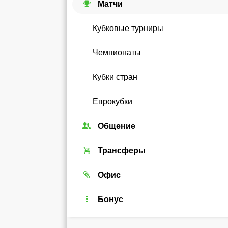
Матчи
Кубковые турниры
Чемпионаты
Кубки стран
Еврокубки
Общение
Союзы
Трансферы
Форум
Трансферный рынок
Офис
Чат
Реальные игроки
Легенды
Бонус
Рейтинг
Android-виджет