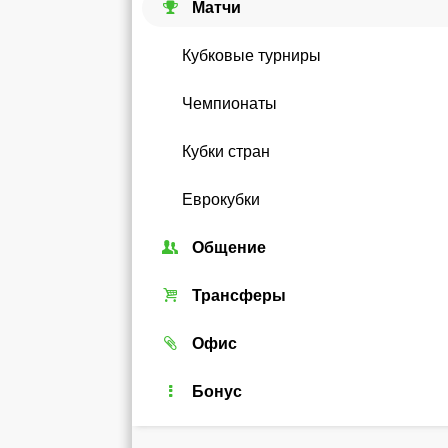
Матчи
Кубковые турниры
Чемпионаты
Кубки стран
Еврокубки
Общение
Союзы
Трансферы
Форум
Трансферный рынок
Офис
Чат
Реальные игроки
Легенды
Бонус
Рейтинг
Android-виджет