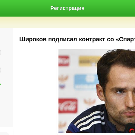
Регистрация
Широков подписал контракт со «Спар
?