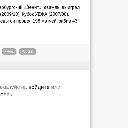
тербургский «Зенит», дважды выиграл
(2009/10), Кубок УЕФА (2007/08),
евы он провел 198 матчей, забив 43
Кубок
России
ожалуйста,
войдите
или
йтесь