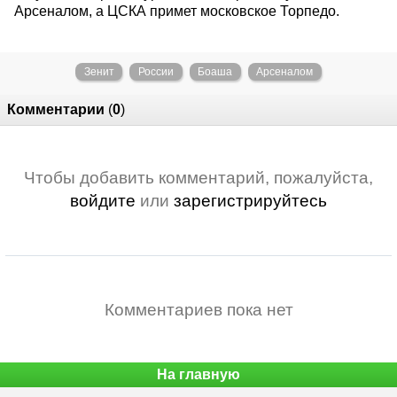
Арсеналом, а ЦСКА примет московское Торпедо.
Зенит
России
Боаша
Арсеналом
Комментарии
(
0
)
Чтобы добавить комментарий, пожалуйста,
войдите
или
зарегистрируйтесь
Комментариев пока нет
На главную