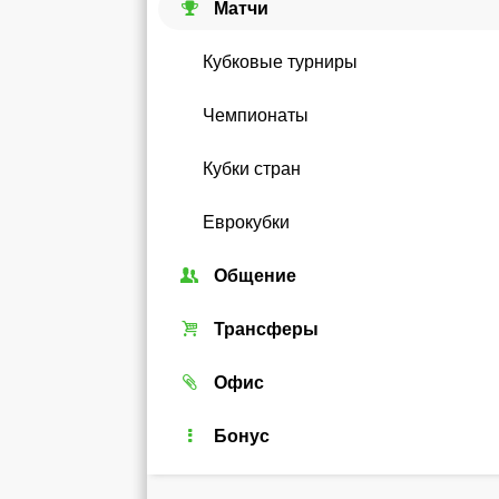
Матчи
Кубковые турниры
Чемпионаты
Кубки стран
Еврокубки
Общение
Союзы
Трансферы
Форум
Трансферный рынок
Офис
Чат
Реальные игроки
Легенды
Бонус
Рейтинг
Android-виджет