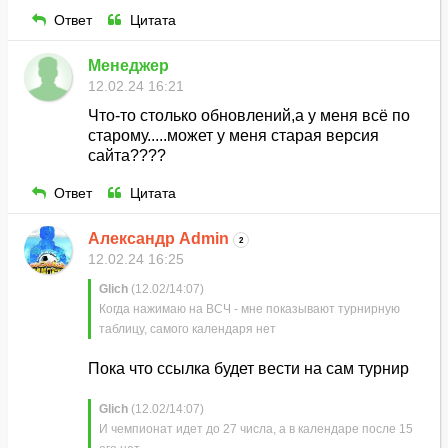
Ответ
Цитата
Менеджер
12.02.24 16:21
Что-то столько обновлений,а у меня всё по
старому.....может у меня старая версия
сайта????
Ответ
Цитата
Александр Admin
2
12.02.24 16:25
Glich
(12.02/14:07)
Когда нажимаю на ВСЧ - мне показывают турнирную
таблицу, самого календаря нет
Пока что ссылка будет вести на сам турнир
Glich
(12.02/14:07)
И чемпионат идет до 27 числа, а в календаре после 15