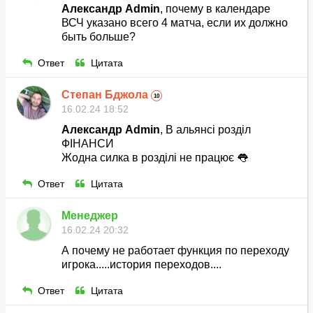
Александр Admin
, почему в календаре
ВСЧ указано всего 4 матча, если их должно
быть больше?
Ответ
Цитата
Степан Бджола
10
16.02.24 18:52
Александр Admin
, В альянсі розділ
ФІНАНСИ
Жодна силка в розділі не працює 👅
Ответ
Цитата
Менеджер
16.02.24 20:32
А почему не работает функция по переходу
игрока.....история переходов....
Ответ
Цитата