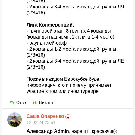
(2*8=16)
-
2
команды 3-4 места из каждой группы ЛЧ
(2*8=16)
Лига Конференций:
- групповой этап:
8
групп х
4
команды
(команды нац.чемп. 2-я лига 1-4 место)
- раунд плей-офф:
-
2
команды 1-2 места из каждой группы
(2*8=16)
-
2
команды 3-4 места из каждой группы ЛЕ
(2*8=16)
Позже в каждом Еврокубке будет
информация, кто и почему принимает
участие в том или ином турнире.
Ответ
Цитата
Саша Опаренко
10
12.02.24 23:51
Александр Admin
, нарешті, красавчик))