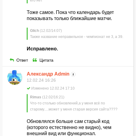
его нет
Тоже самое. Пока что календарь будет
показывать только ближайшие матчи.
Glich
(12.02/14:07)
Также название неправильное - чемпионат не 3, а 39.
Исправлено.
Ответ
Цитата
Александр Admin
2
12.02.24 16:26
Изменено 12.02.24 17:10
Rimas
(12.02/16:21)
Что-то столько обновлений,а у меня всё по
старому.....может у меня старая версия сайта????
Обновлялся больше сам старый код
(которого естественно не видно), чем
внешний вид или функционал.