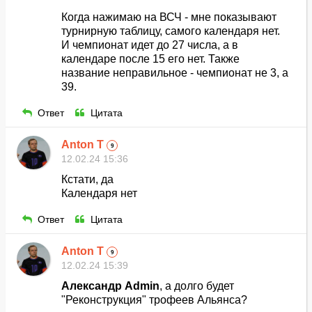
Когда нажимаю на ВСЧ - мне показывают
турнирную таблицу, самого календаря нет.
И чемпионат идет до 27 числа, а в
календаре после 15 его нет. Также
название неправильное - чемпионат не 3, а
39.
Ответ
Цитата
Anton T
9
12.02.24 15:36
Кстати, да
Календаря нет
Ответ
Цитата
Anton T
9
12.02.24 15:39
Александр Admin
, а долго будет
"Реконструкция" трофеев Альянса?