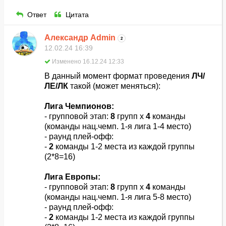
Ответ
Цитата
Александр Admin
2
12.02.24 16:39
Изменено 16.12.24 12:33
В данный момент формат проведения
ЛЧ/
ЛЕ/ЛК
такой (может меняться):
Лига Чемпионов:
- групповой этап:
8
групп х
4
команды
(команды нац.чемп. 1-я лига 1-4 место)
- раунд плей-офф:
-
2
команды 1-2 места из каждой группы
(2*8=16)
Лига Европы:
- групповой этап:
8
групп х
4
команды
(команды нац.чемп. 1-я лига 5-8 место)
- раунд плей-офф:
-
2
команды 1-2 места из каждой группы