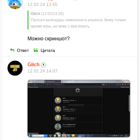
12.02.24 13:55
Glich
(12.02/13:26)
Пропал календарь чемпионата альянса. Вижу только
время игры, не вижу с кем играть.
Можно скриншот?
Ответ
Цитата
Glich
5
12.02.24 14:07